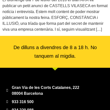
publicar un petit anunci de CASTELLS VILASECA en format
notícia i entrevista. Estem molt content de poder mostrar
públicament la nostra feina. ESFORÇ, CONSTÀNCIA i
IL.LUSIÓ, una tríada que forma part del secret de mantenir
viva una empresa centenària. I sí, seguim visualitzant […]
De dilluns a divendres de 8 a 18 h. No
tanquem al migdia.
Gran Via de les Corts Catalanes, 222
08004 Barcelona
933 316 500