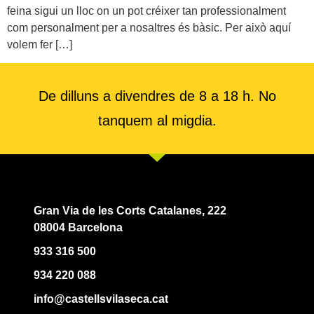
feina sigui un lloc on un pot créixer tan professionalment
com personalment per a nosaltres és bàsic. Per això aquí
volem fer […]
De dilluns a divendres de 8 a 18 h. No
tanquem al migdia.
Gran Via de les Corts Catalanes, 222
08004 Barcelona
933 316 500
934 220 088
info@castellsvilaseca.cat