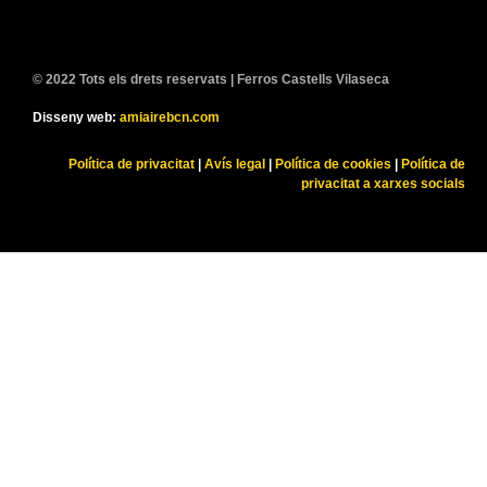
© 2022 Tots els drets reservats | Ferros Castells Vilaseca
Disseny web:
amiairebcn.com
Política de privacitat
|
Avís legal
|
Política de cookies
|
Política de
privacitat a xarxes socials