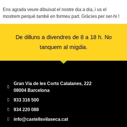
Ens agrada veure dibuixat el nostre dia a dia, i us el
mostrem perquè també en formeu part. Gràcies per ser-hi !
De dilluns a divendres de 8 a 18 h. No
tanquem al migdia.
Gran Via de les Corts Catalanes, 222
08004 Barcelona
933 316 500
934 220 088
info@castellsvilaseca.cat