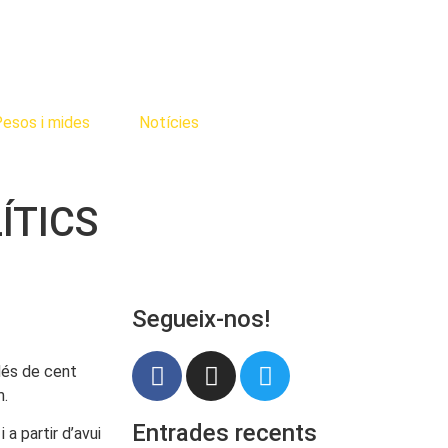
esos i mides
Notícies
ÍTICS
Segueix-nos!
Més de cent
m.
Entrades recents
a partir d’avui